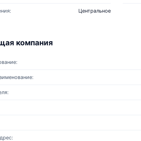
ния:
Центральное
щая компания
ование:
аименование:
ля:
дрес: