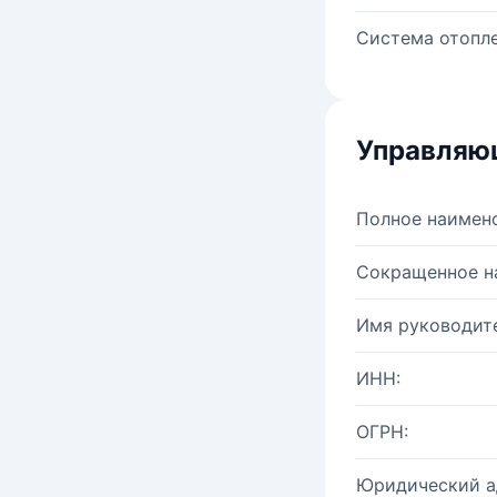
Система отопле
Управляю
Полное наимен
Сокращенное н
Имя руководите
ИНН:
ОГРН:
Юридический а