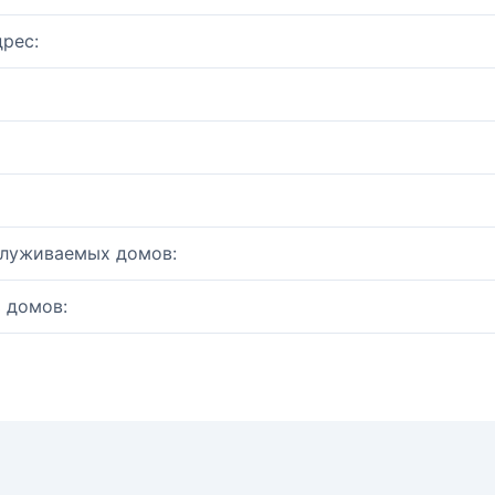
рес:
служиваемых домов:
 домов: