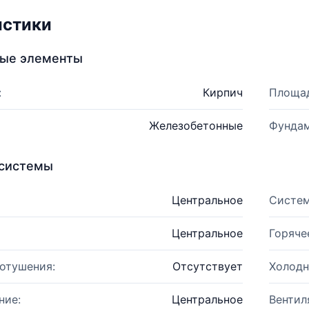
истики
ные элементы
:
Кирпич
Площад
Железобетонные
Фундам
системы
Центральное
Систем
Центральное
Горяче
отушения:
Отсутствует
Холодн
ние:
Центральное
Вентил