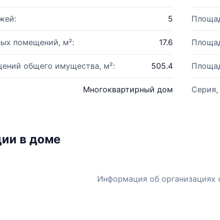
жей:
5
Площад
ых помещений, м²:
17.6
Площад
ений общего имущества, м²:
505.4
Площад
Многоквартирный дом
Серия,
ии в доме
Информация об организациях 