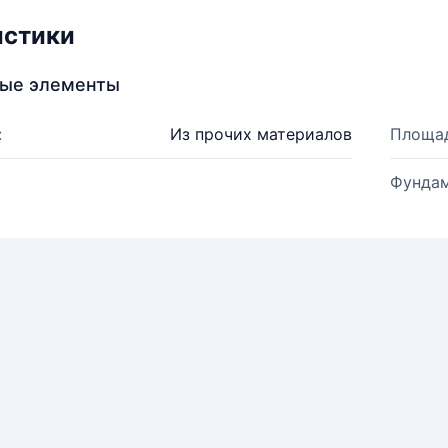
истики
ные элементы
:
Из прочих материалов
Площад
Фундам