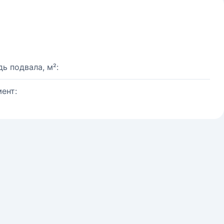
ь подвала, м²:
ент: