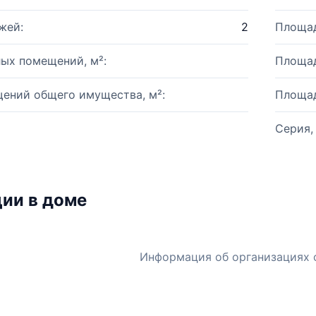
жей:
2
Площад
ых помещений, м²:
Площад
ений общего имущества, м²:
Площад
Серия,
ии в доме
Информация об организациях 