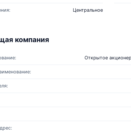
ния:
Центральное
щая компания
ование:
Открытое акционер
аименование:
ля:
дрес: