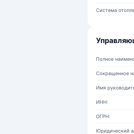
Система отопле
Управляю
Полное наимен
Сокращенное н
Имя руководите
ИНН:
ОГРН:
Юридический а