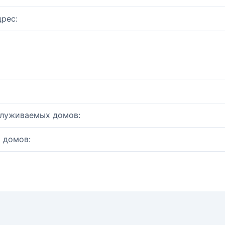
рес:
служиваемых домов:
 домов: