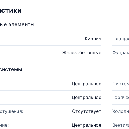
истики
ные элементы
:
Кирпич
Площад
Железобетонные
Фундам
системы
Центральное
Систем
Центральное
Горяче
отушения:
Отсутствует
Холодн
ние:
Центральное
Вентил