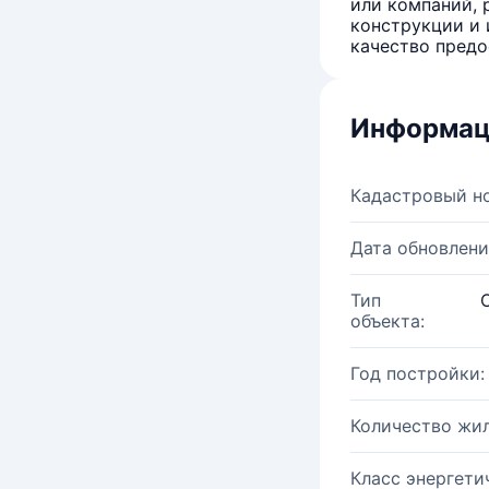
или компаний, 
конструкции и 
качество предо
Информац
Кадастровый н
Дата обновлени
Тип
объекта:
Год постройки:
Количество жи
Класс энергети