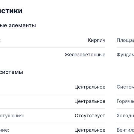
истики
ные элементы
:
Кирпич
Площад
Железобетонные
Фундам
системы
Центральное
Систем
Центральное
Горяче
отушения:
Отсутствует
Холодн
ние:
Центральное
Вентил