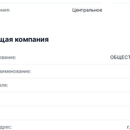
ния:
Центральное
щая компания
ование:
ОБЩЕСТ
аименование:
ля:
дрес:
г