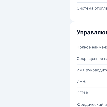
Система отопле
Управляю
Полное наимен
Сокращенное н
Имя руководите
ИНН:
ОГРН:
Юридический а