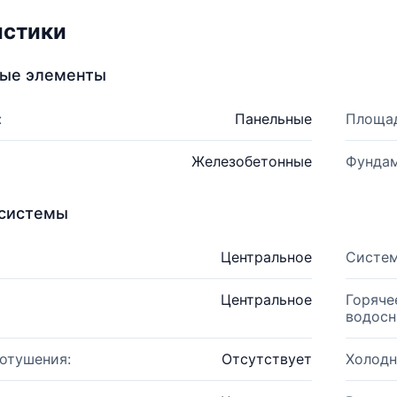
истики
ные элементы
:
Панельные
Площад
Железобетонные
Фундам
системы
Центральное
Систем
Центральное
Горяче
водосн
отушения:
Отсутствует
Холодн