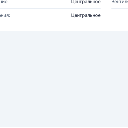
ние:
Центральное
Вентил
ния:
Центральное