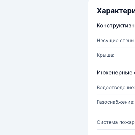
Характер
Конструктив
Несущие стены
Крыша:
Инженерные 
Водоотведение:
Газоснабжение:
Система пожар