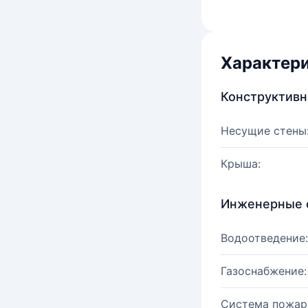
Характер
Конструктив
Несущие стены
Крыша:
Инженерные 
Водоотведение:
Газоснабжение:
Система пожар