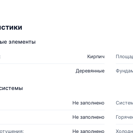
истики
ные элементы
:
Кирпич
Площад
Деревянные
Фундам
системы
Не заполнено
Систем
Не заполнено
Горяче
отушения:
Не заполнено
Холодн