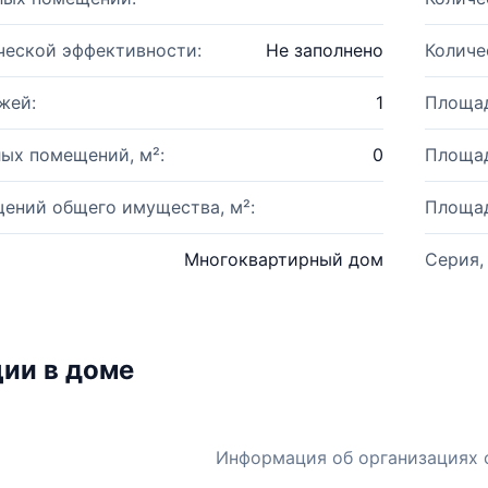
ческой эффективности:
Не заполнено
Количе
жей:
1
Площад
ых помещений, м²:
0
Площад
ений общего имущества, м²:
Площад
Многоквартирный дом
Серия,
ии в доме
Информация об организациях 