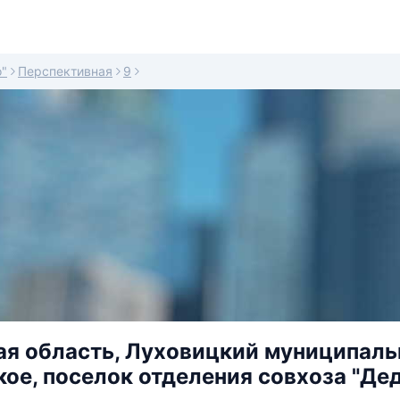
о"
Перспективная
9
я область, Луховицкий муниципаль
ое, поселок отделения совхоза "Дед