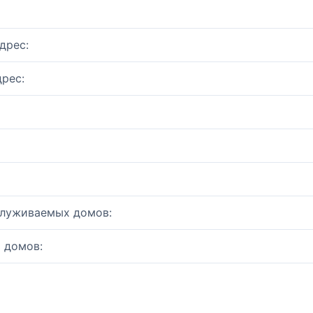
дрес:
рес:
служиваемых домов:
 домов: