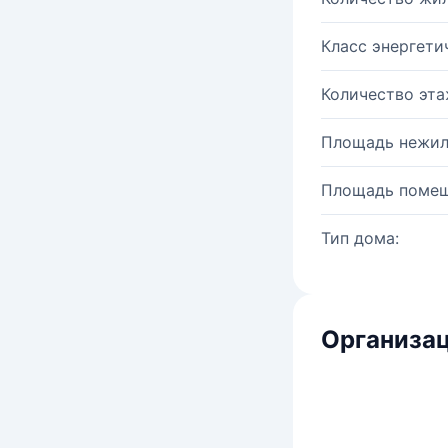
Класс энергети
Количество эта
Площадь нежил
Площадь помещ
Тип дома:
Организац