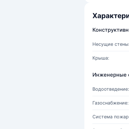
Характер
Конструктив
Несущие стены
Крыша:
Инженерные 
Водоотведение:
Газоснабжение:
Система пожар