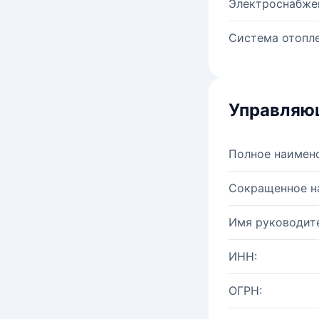
Электроснабже
Система отопле
Управляю
Полное наимен
Сокращенное н
Имя руководите
ИНН:
ОГРН: