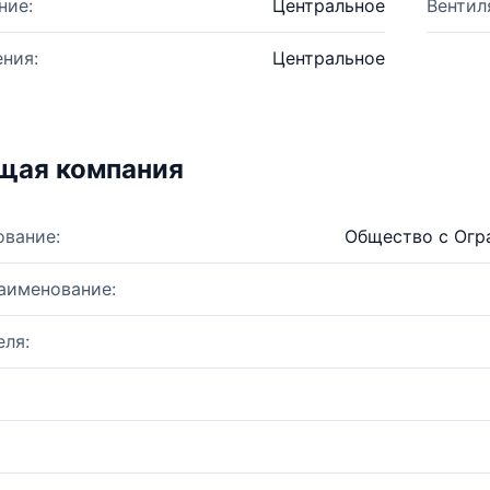
ние:
Центральное
Вентил
ния:
Центральное
щая компания
ование:
Общество с Огр
аименование:
ля: