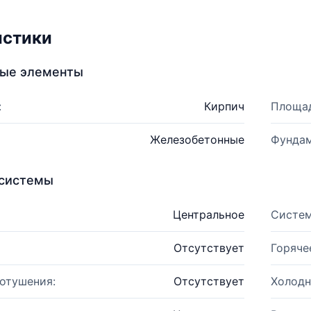
истики
ные элементы
:
Кирпич
Площад
Железобетонные
Фундам
системы
Центральное
Систем
Отсутствует
Горяче
отушения:
Отсутствует
Холодн