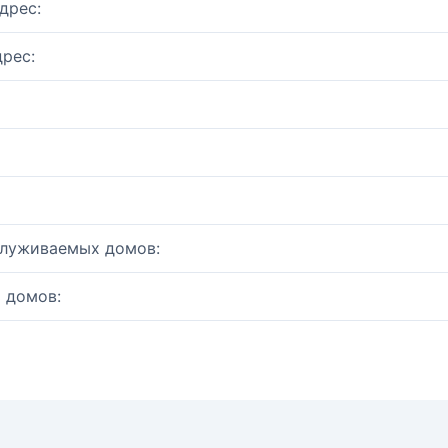
дрес:
рес:
служиваемых домов:
 домов: