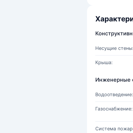
Характер
Конструктив
Несущие стены
Крыша:
Инженерные 
Водоотведение:
Газоснабжение:
Система пожар