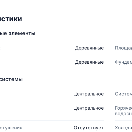
истики
ные элементы
:
Деревянные
Площад
Деревянные
Фундам
системы
Центральное
Систем
Центральное
Горяче
водосн
отушения:
Отсутствует
Холодн