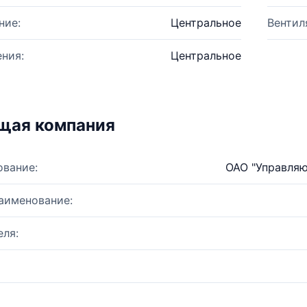
ние:
Центральное
Вентил
ния:
Центральное
щая компания
ование:
ОАО "Управля
аименование:
ля: