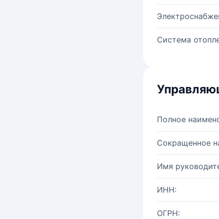
Электроснабже
Система отопле
Управляю
Полное наимен
Сокращенное н
Имя руководите
ИНН:
ОГРН: