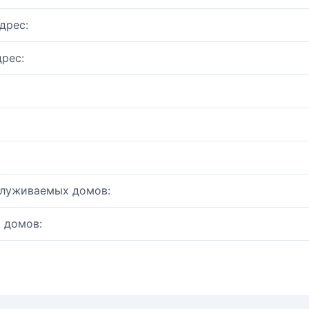
дрес:
рес:
служиваемых домов:
 домов: