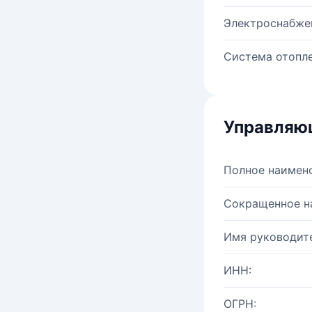
Электроснабже
Система отопле
Управляю
Полное наимен
Сокращенное н
Имя руководите
ИНН:
ОГРН: