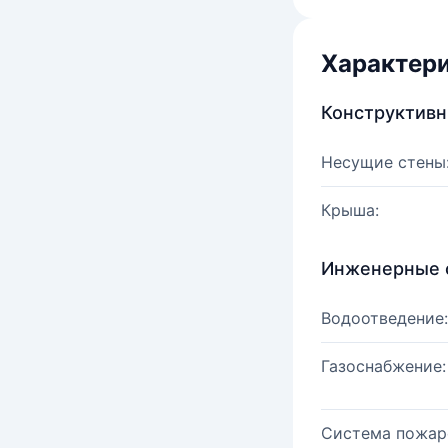
Характер
Конструктив
Несущие стены
Крыша:
Инженерные 
Водоотведение:
Газоснабжение:
Система пожар