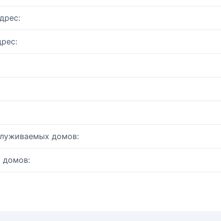
дрес:
рес:
служиваемых домов:
 домов: