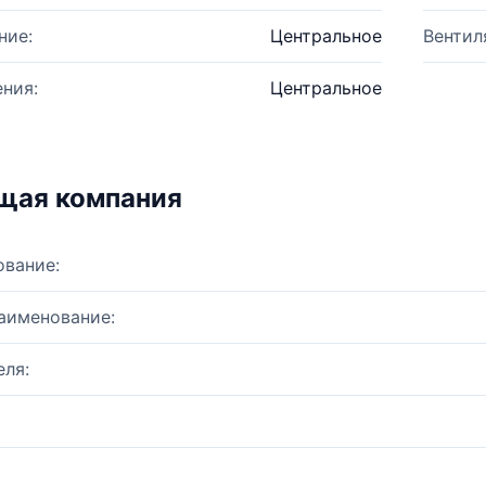
ние:
Центральное
Вентил
ния:
Центральное
щая компания
ование:
аименование:
ля: