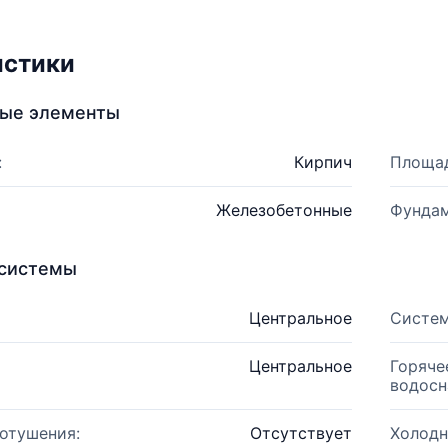
истики
ные элементы
:
Кирпич
Площад
Железобетонные
Фундам
системы
Центральное
Систем
Центральное
Горяче
водосн
отушения:
Отсутствует
Холодн