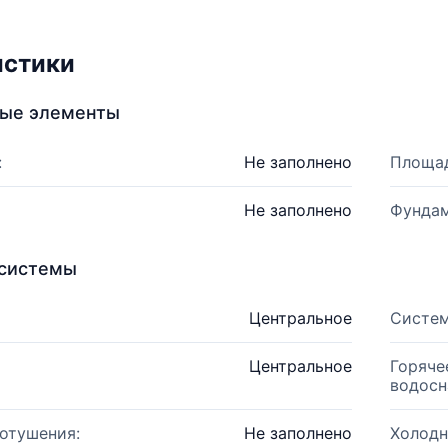
истики
ные элементы
:
Не заполнено
Площад
Не заполнено
Фундам
системы
Центральное
Систем
Центральное
Горяче
водосн
отушения:
Не заполнено
Холодн