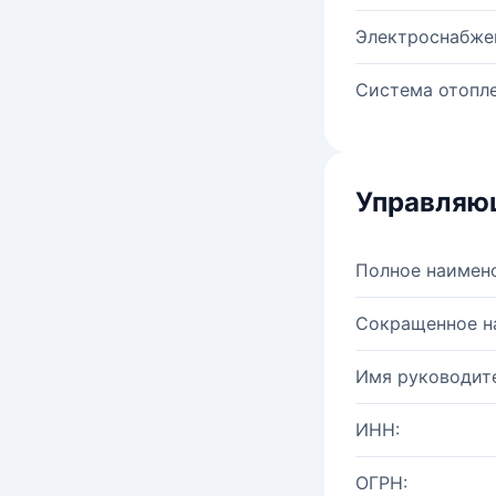
Электроснабже
Система отопле
Управляю
Полное наимен
Сокращенное н
Имя руководите
ИНН:
ОГРН: