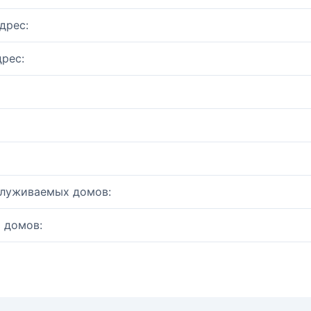
дрес:
рес:
служиваемых домов:
 домов: