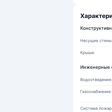
Характер
Конструктив
Несущие стены
Крыша:
Инженерные 
Водоотведение:
Газоснабжение:
Система пожар