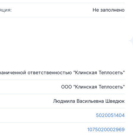
яция:
Не заполнено
раниченной ответственностью "Клинская Теплосеть"
ООО "Клинская Теплосеть"
Людмила Васильевна Шведюк
5020051404
1075020002969