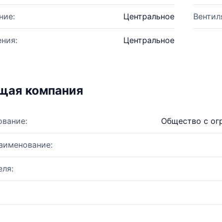
ние:
Центральное
Вентил
ния:
Центральное
щая компания
ование:
Общество с ог
аименование:
ля: