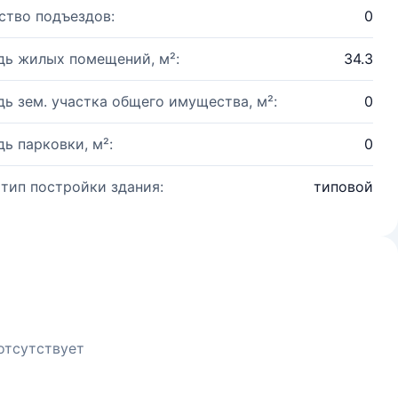
ство подъездов:
0
ь жилых помещений, м²:
34.3
ь зем. участка общего имущества, м²:
0
ь парковки, м²:
0
 тип постройки здания:
типовой
отсутствует