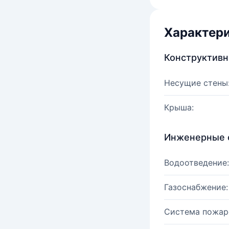
Характер
Конструктив
Несущие стены
Крыша:
Инженерные 
Водоотведение:
Газоснабжение:
Система пожар