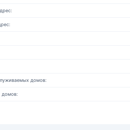
дрес:
рес:
служиваемых домов:
 домов: