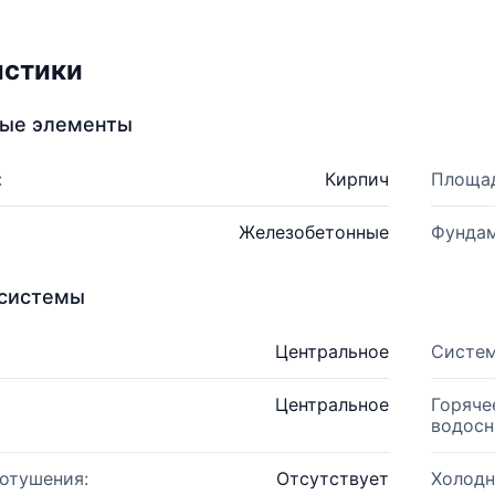
истики
ные элементы
:
Кирпич
Площад
Железобетонные
Фундам
системы
Центральное
Систем
Центральное
Горяче
водосн
отушения:
Отсутствует
Холодн