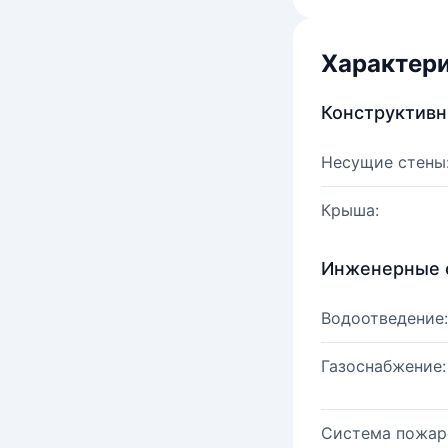
Характер
Конструктив
Несущие стены
Крыша:
Инженерные 
Водоотведение:
Газоснабжение:
Система пожар