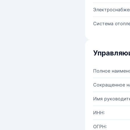
Электроснабже
Система отопле
Управляю
Полное наимен
Сокращенное н
Имя руководите
ИНН:
ОГРН: