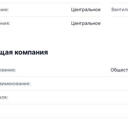
ние:
Центральное
Вентил
ния:
Центральное
щая компания
ование:
Общест
аименование:
ля: