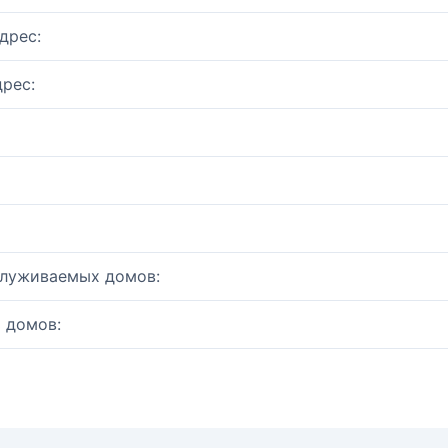
дрес:
рес:
служиваемых домов:
 домов: