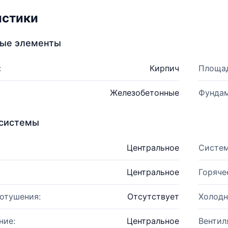
истики
ные элементы
:
Кирпич
Площад
Железобетонные
Фундам
системы
Центральное
Систем
Центральное
Горяче
отушения:
Отсутствует
Холодн
ние:
Центральное
Вентил