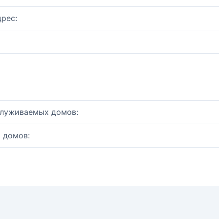
рес:
служиваемых домов:
 домов: