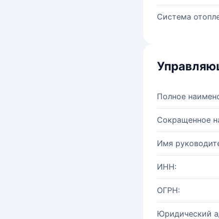
Система отопле
Управляю
Полное наимен
Сокращенное н
Имя руководите
ИНН:
ОГРН:
Юридический а