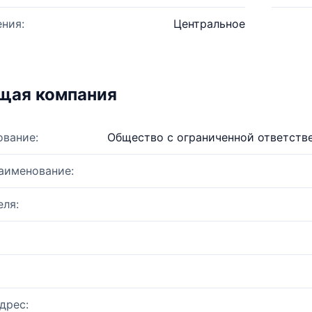
ния:
Центральное
щая компания
ование:
Общество с ограниченной ответств
аименование:
ля:
дрес: