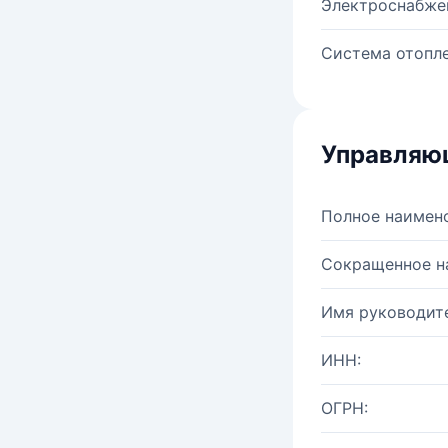
Электроснабже
Система отопле
Управляю
Полное наимен
Сокращенное н
Имя руководите
ИНН:
ОГРН: