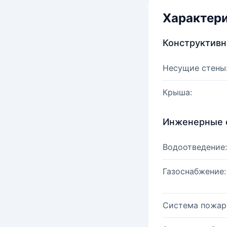
Характер
Конструктив
Несущие стены
Крыша:
Инженерные 
Водоотведение:
Газоснабжение:
Система пожар