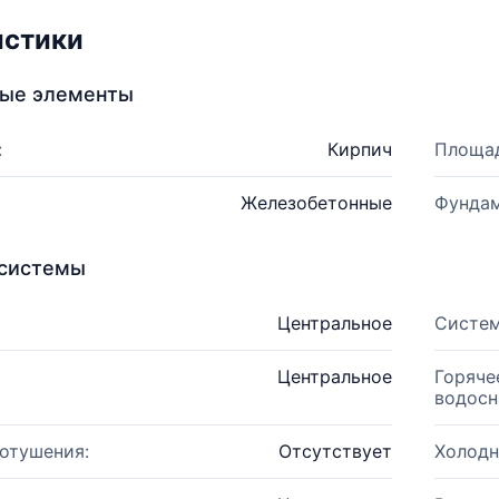
истики
ные элементы
:
Кирпич
Площад
Железобетонные
Фундам
системы
Центральное
Систем
Центральное
Горяче
водосн
отушения:
Отсутствует
Холодн