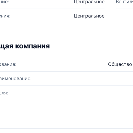
ние:
Центральное
Вентил
ния:
Центральное
щая компания
ование:
Общество 
аименование:
ля: