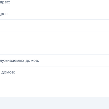
дрес:
рес:
служиваемых домов:
 домов: