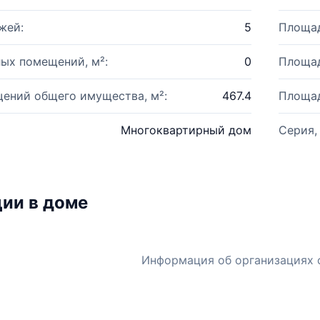
жей:
5
Площад
ых помещений, м²:
0
Площад
ений общего имущества, м²:
467.4
Площад
Многоквартирный дом
Серия,
ии в доме
Информация об организациях 