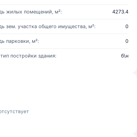
ь жилых помещений, м²:
4273.4
ь зем. участка общего имущества, м²:
0
ь парковки, м²:
0
 тип постройки здания:
б\н
отсутствует