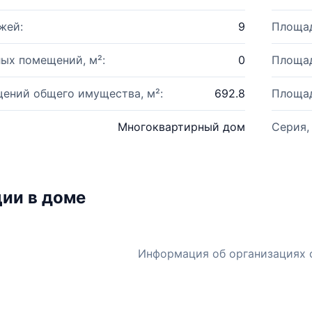
жей:
9
Площад
ых помещений, м²:
0
Площад
ений общего имущества, м²:
692.8
Площад
Многоквартирный дом
Серия,
ии в доме
Информация об организациях 