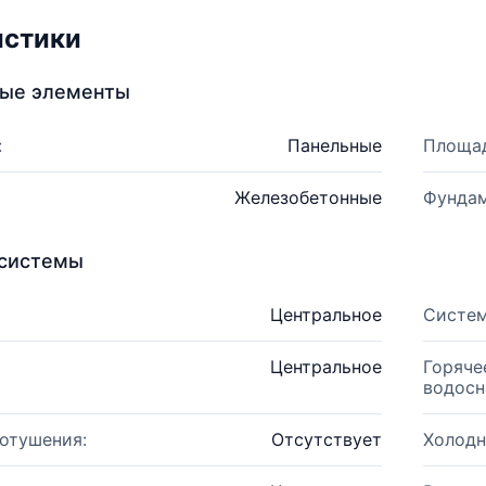
истики
ные элементы
:
Панельные
Площад
Железобетонные
Фундам
системы
Центральное
Систем
Центральное
Горяче
водосн
отушения:
Отсутствует
Холодн