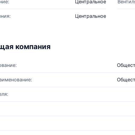
ние:
Центральное
Вентил
ния:
Центральное
щая компания
ование:
Общест
аименование:
Общест
ля: