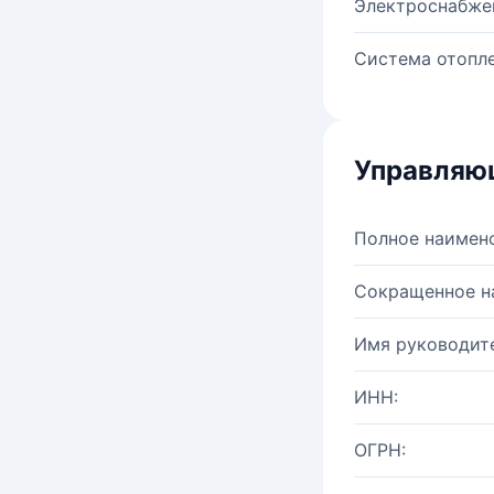
Электроснабже
Система отопле
Управляю
Полное наимен
Сокращенное н
Имя руководите
ИНН:
ОГРН: