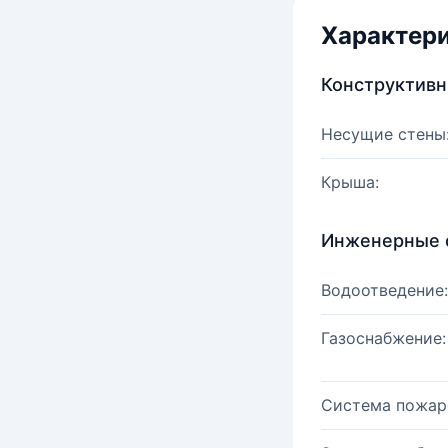
Характер
Конструктив
Несущие стены
Крыша:
Инженерные 
Водоотведение:
Газоснабжение:
Система пожар