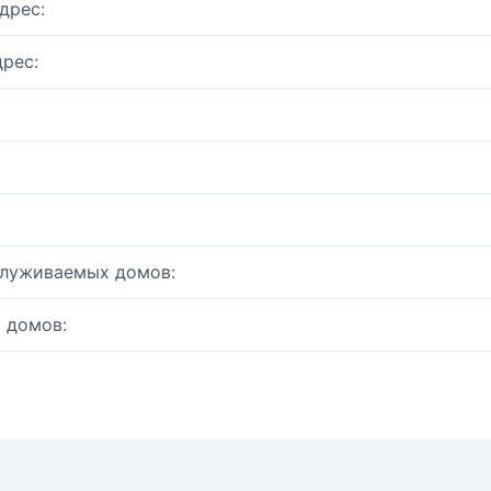
дрес:
рес:
служиваемых домов:
 домов: