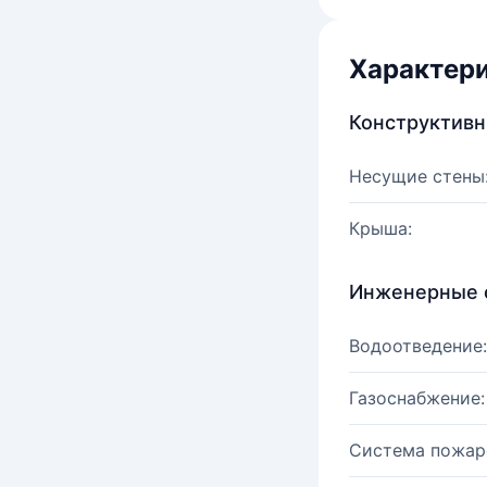
Характер
Конструктив
Несущие стены
Крыша:
Инженерные 
Водоотведение:
Газоснабжение:
Система пожар