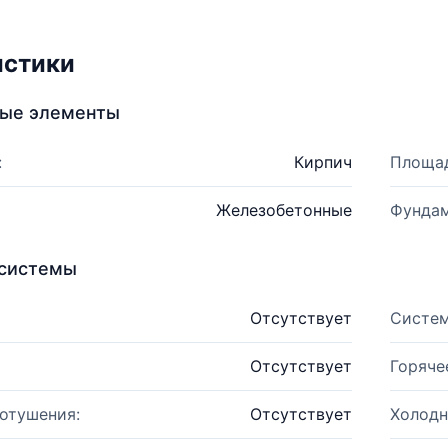
истики
ные элементы
:
Кирпич
Площад
Железобетонные
Фундам
системы
Отсутствует
Систем
Отсутствует
Горяче
отушения:
Отсутствует
Холодн