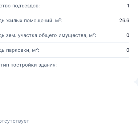
ство подъездов:
1
ь жилых помещений, м²:
26.6
ь зем. участка общего имущества, м²:
0
ь парковки, м²:
0
 тип постройки здания:
-
отсутствует