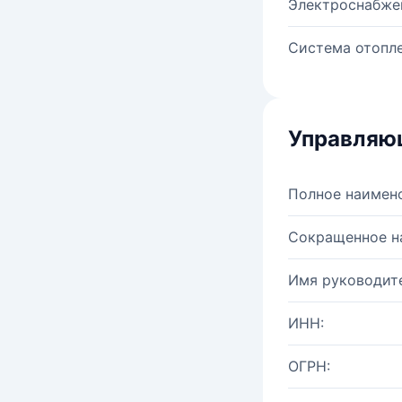
Электроснабже
Система отопле
Управляю
Полное наимен
Сокращенное н
Имя руководите
ИНН:
ОГРН: