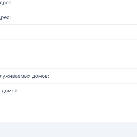
дрес:
рес:
служиваемых домов:
 домов: