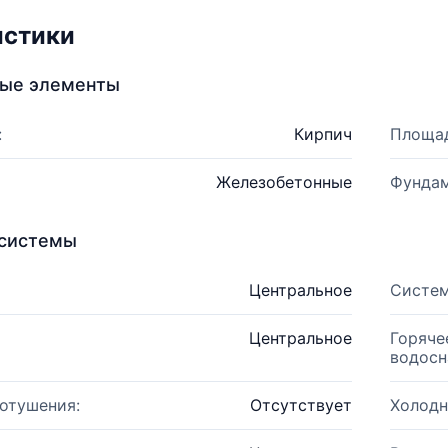
истики
ные элементы
:
Кирпич
Площад
Железобетонные
Фундам
системы
Центральное
Систем
Центральное
Горяче
водосн
отушения:
Отсутствует
Холодн