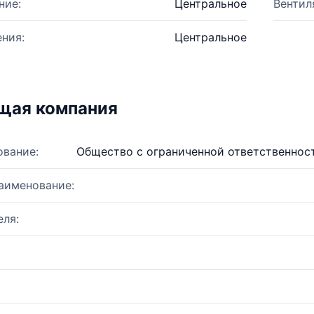
ние:
Центральное
Вентил
ния:
Центральное
щая компания
ование:
Общество с ограниченной ответстве
аименование:
ля: