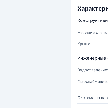
Характер
Конструктив
Несущие стены
Крыша:
Инженерные 
Водоотведение:
Газоснабжение:
Система пожар