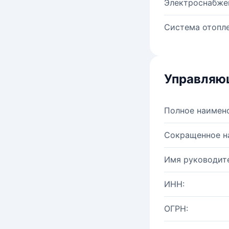
Электроснабже
Система отопле
Управляю
Полное наимен
Сокращенное н
Имя руководите
ИНН:
ОГРН: