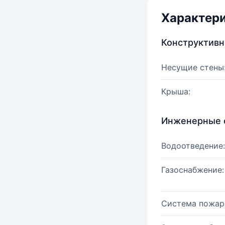
Характер
Конструктив
Несущие стены
Крыша:
Инженерные 
Водоотведение:
Газоснабжение:
Система пожар