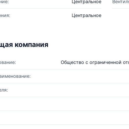
ние:
Центральное
Вентил
ния:
Центральное
щая компания
ование:
Общество с ограниченной о
аименование:
ля: