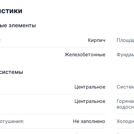
истики
ные элементы
:
Кирпич
Площад
Железобетонные
Фундам
системы
Центральное
Систем
Центральное
Горяче
водосн
отушения:
Не заполнено
Холодн