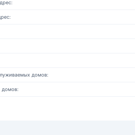
дрес:
рес:
служиваемых домов:
 домов: