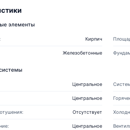
истики
ные элементы
:
Кирпич
Площад
Железобетонные
Фундам
системы
Центральное
Систем
Центральное
Горяче
отушения:
Отсутствует
Холодн
ние:
Центральное
Вентил