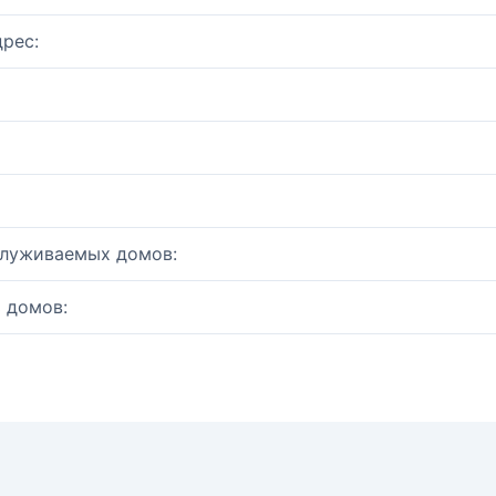
рес:
служиваемых домов:
 домов: