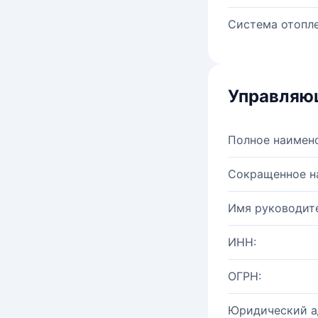
Система отопле
Управляю
Полное наимен
Сокращенное н
Имя руководите
ИНН:
ОГРН:
Юридический а