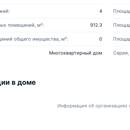
жей:
4
Площад
ых помещений, м²:
912.3
Площад
ений общего имущества, м²:
0
Площад
Многоквартирный дом
Серия,
ии в доме
Информация об организациях 