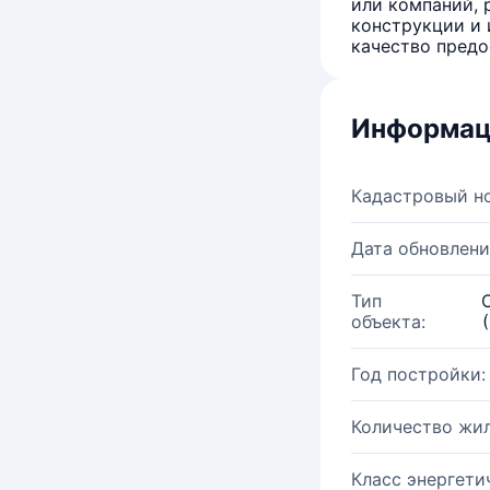
или компаний, 
конструкции и 
качество предо
Информац
Кадастровый н
Дата обновлени
Тип
объекта:
Год постройки:
Количество жи
Класс энергети