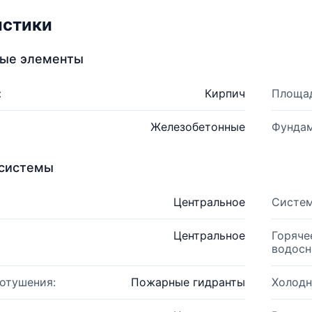
истики
ные элементы
:
Кирпич
Площад
Железобетонные
Фундам
системы
Центральное
Систем
Центральное
Горяче
водосн
отушения:
Пожарные гидранты
Холодн