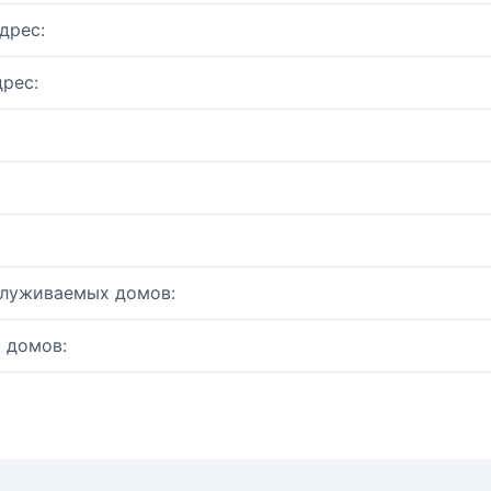
дрес:
рес:
служиваемых домов:
 домов: