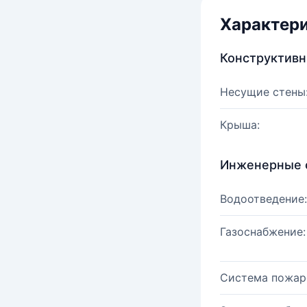
Характер
Конструктив
Несущие стены
Крыша:
Инженерные 
Водоотведение:
Газоснабжение:
Система пожар