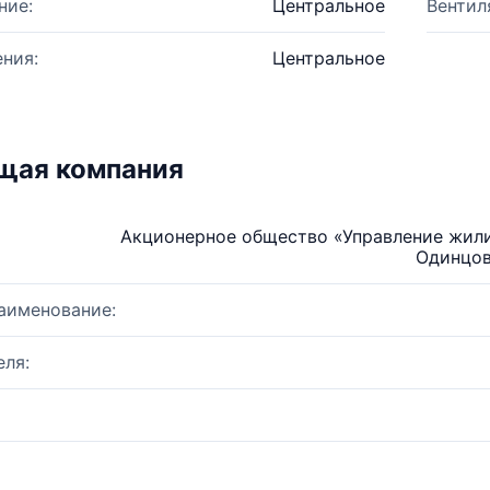
ние:
Центральное
Вентил
ния:
Центральное
щая компания
Акционерное общество «Управление жили
Одинцов
аименование:
ля: