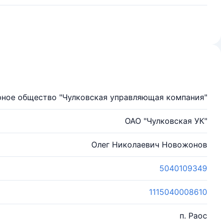
ное общество "Чулковская управляющая компания"
ОАО "Чулковская УК"
Олег Николаевич Новожонов
5040109349
1115040008610
п. Раос