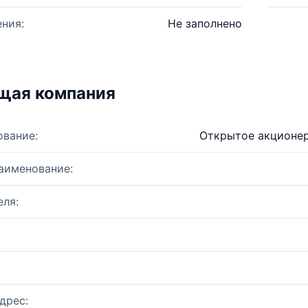
ния:
Не заполнено
щая компания
ование:
Открытое акционер
аименование:
ля:
дрес: