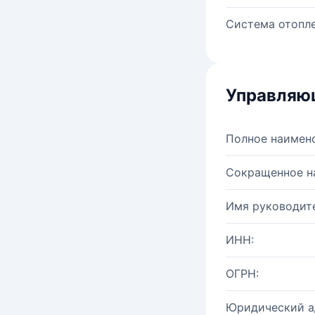
Система отопле
Управляю
Полное наимен
Сокращенное н
Имя руководите
ИНН:
ОГРН:
Юридический а