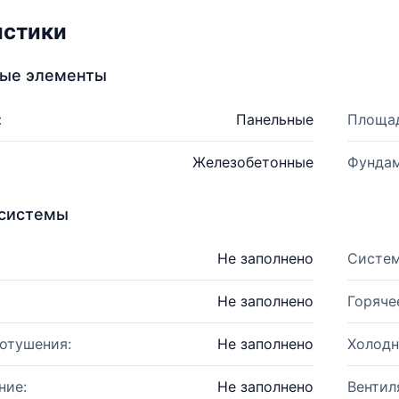
истики
ные элементы
:
Панельные
Площад
Железобетонные
Фундам
системы
Не заполнено
Систем
Не заполнено
Горяче
отушения:
Не заполнено
Холодн
ние:
Не заполнено
Вентил