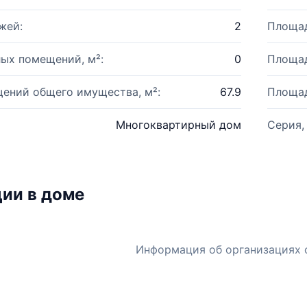
жей:
2
Площад
ых помещений, м²:
0
Площад
ений общего имущества, м²:
67.9
Площад
Многоквартирный дом
Серия,
ии в доме
Информация об организациях 