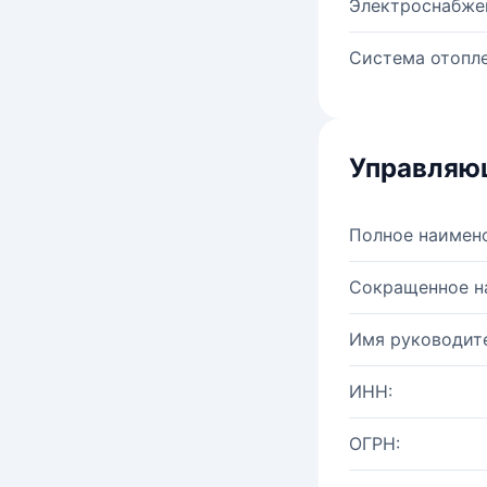
Электроснабже
Система отопле
Управляю
Полное наимен
Сокращенное н
Имя руководите
ИНН:
ОГРН: