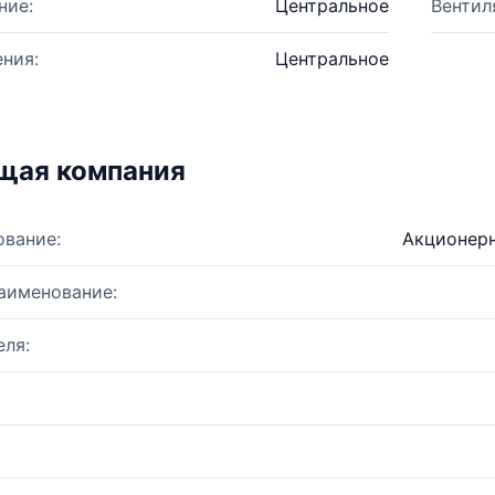
ние:
Центральное
Вентил
ния:
Центральное
щая компания
ование:
Акционерн
аименование:
ля: