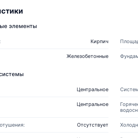
истики
ные элементы
:
Кирпич
Площад
Железобетонные
Фундам
системы
Центральное
Систем
Центральное
Горяче
водосн
отушения:
Отсутствует
Холодн