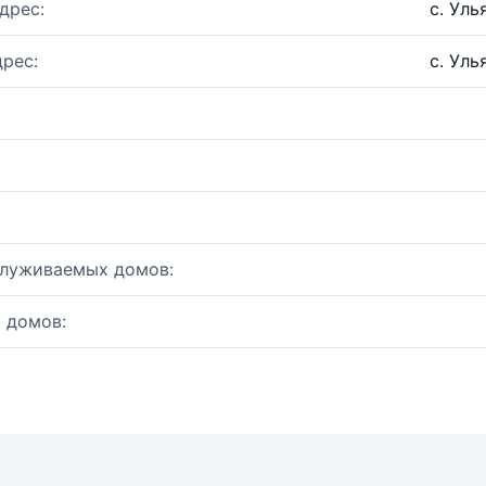
дрес:
с. Уль
рес:
с. Уль
служиваемых домов:
 домов: