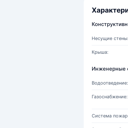
Характер
Конструктив
Несущие стены
Крыша:
Инженерные 
Водоотведение:
Газоснабжение:
Система пожар