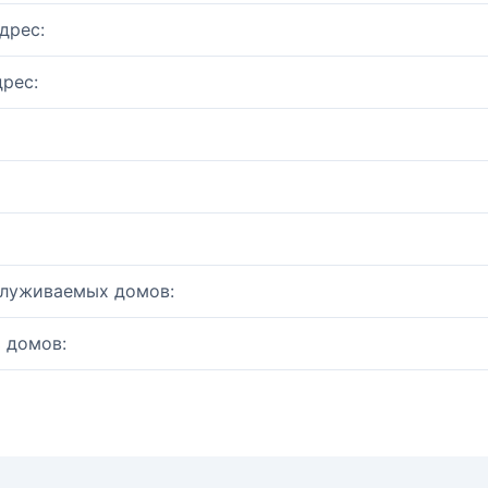
дрес:
рес:
служиваемых домов:
 домов: