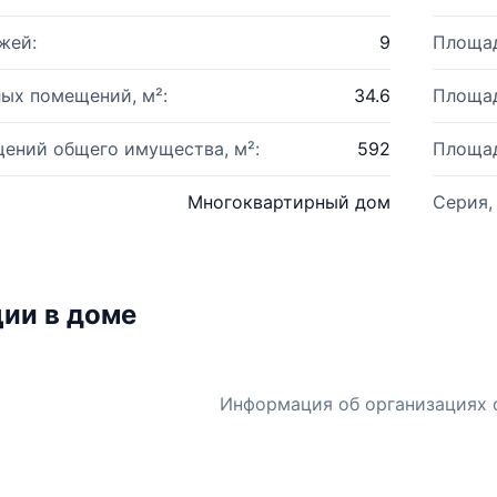
жей:
9
Площад
ых помещений, м²:
34.6
Площад
ений общего имущества, м²:
592
Площад
Многоквартирный дом
Серия,
ии в доме
Информация об организациях 