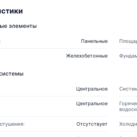
истики
ные элементы
:
Панельные
Площад
Железобетонные
Фундам
системы
Центральное
Систем
Центральное
Горяче
водосн
отушения:
Отсутствует
Холодн