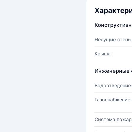
Характер
Конструктив
Несущие стены
Крыша:
Инженерные 
Водоотведение:
Газоснабжение:
Система пожар