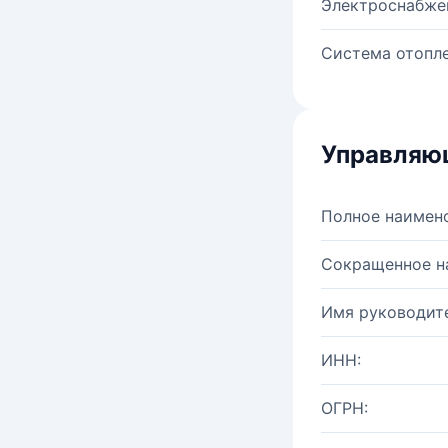
Электроснабже
Система отопле
Управляю
Полное наимен
Сокращенное н
Имя руководите
ИНН:
ОГРН: