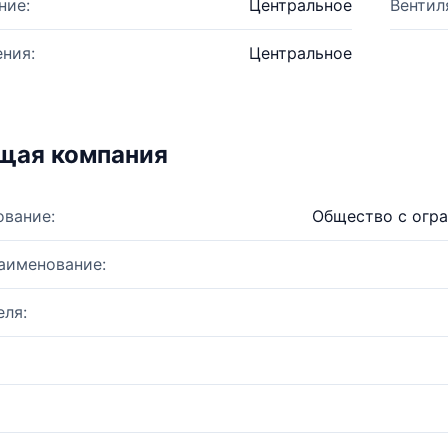
ние:
Центральное
Вентил
ния:
Центральное
щая компания
ование:
Общество с огр
аименование:
ля: