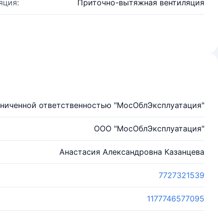
яция:
Приточно-вытяжная вентиляция
аниченной ответственностью "МосОблЭксплуатация"
ООО "МосОблЭксплуатация"
Анастасия Александровна Казанцева
7727321539
1177746577095