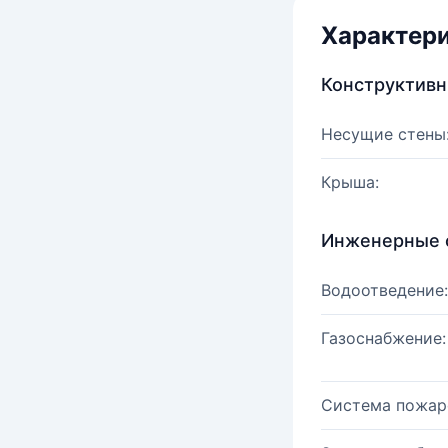
Характер
Конструктив
Несущие стены
Крыша:
Инженерные 
Водоотведение:
Газоснабжение:
Система пожар