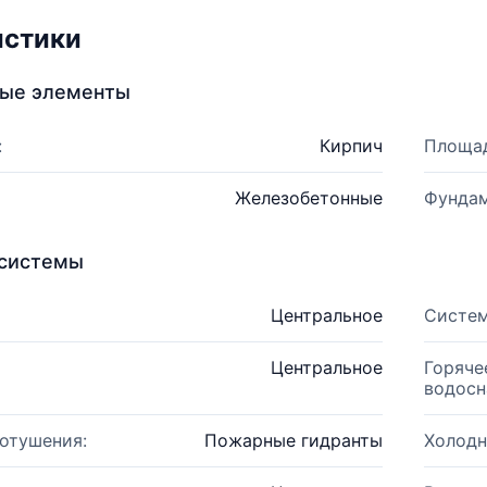
истики
ные элементы
:
Кирпич
Площад
Железобетонные
Фундам
системы
Центральное
Систем
Центральное
Горяче
водосн
отушения:
Пожарные гидранты
Холодн