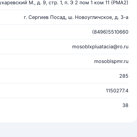
ухаревский М., д. 9, стр. 1, п. Э 2 пом 1 ком 11 (РМА2)
г. Сергиев Посад, ш. Новоугличское, д. 3-а
(8496)5510660
mosoblxpluatacia@ro.ru
mosoblspmr.ru
285
1150277.4
38