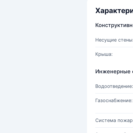
Характер
Конструктив
Несущие стены
Крыша:
Инженерные 
Водоотведение:
Газоснабжение:
Система пожар