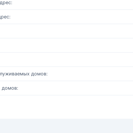
дрес:
рес:
служиваемых домов:
 домов: