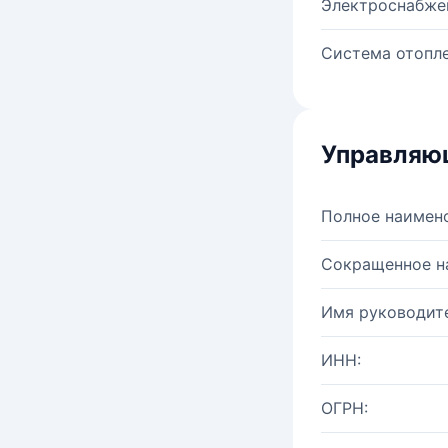
Электроснабже
Система отопле
Управляю
Полное наимен
Сокращенное н
Имя руководите
ИНН:
ОГРН: