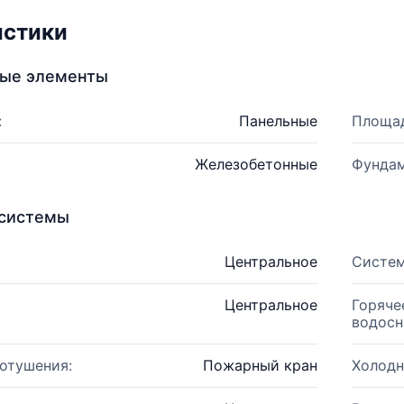
истики
ные элементы
:
Панельные
Площад
Железобетонные
Фундам
системы
Центральное
Систем
Центральное
Горяче
водосн
отушения:
Пожарный кран
Холодн