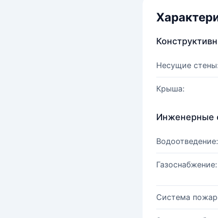
Характер
Конструктив
Несущие стены
Крыша:
Инженерные 
Водоотведение:
Газоснабжение:
Система пожар