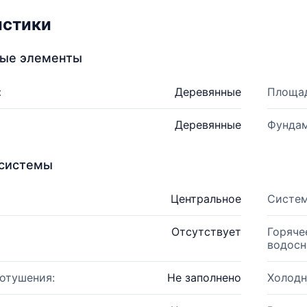
истики
ные элементы
:
Деревянные
Площад
Деревянные
Фундам
системы
Центральное
Систем
Отсутствует
Горяче
водосн
отушения:
Не заполнено
Холодн