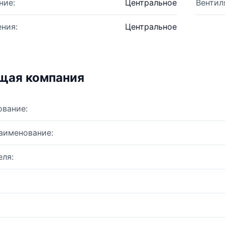
ние:
Центральное
Вентил
ния:
Центральное
щая компания
ование:
аименование:
ля: