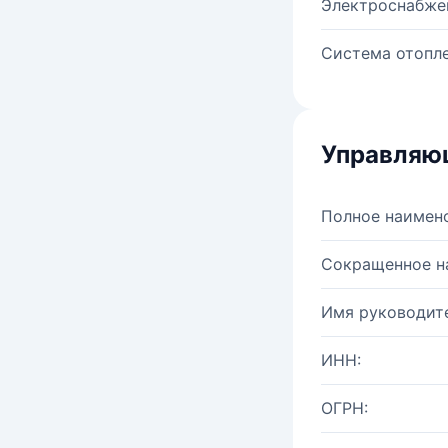
Электроснабже
Система отопле
Управляю
Полное наимен
Сокращенное н
Имя руководите
ИНН:
ОГРН: