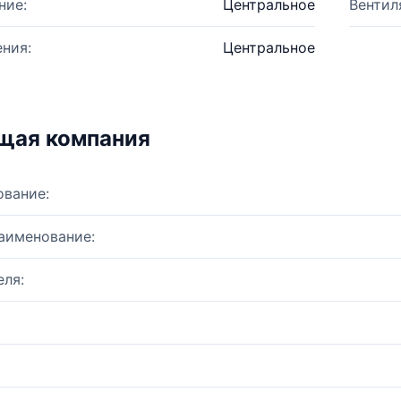
ние:
Центральное
Вентил
ния:
Центральное
щая компания
ование:
аименование:
ля: