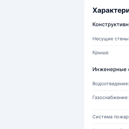
Характер
Конструктив
Несущие стены
Крыша:
Инженерные 
Водоотведение:
Газоснабжение:
Система пожар