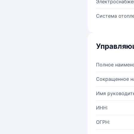
Электроснабже
Система отопле
Управляю
Полное наимен
Сокращенное н
Имя руководите
ИНН:
ОГРН: