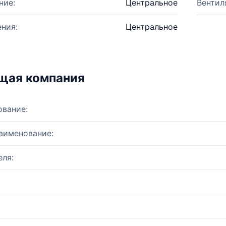
ние:
Центральное
Вентил
ния:
Центральное
щая компания
ование:
аименование:
ля: