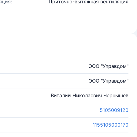
яция:
Приточно-вытяжная вентиляция
ООО "Управдом"
ООО "Управдом"
Виталий Николаевич Чернышев
5105009120
1155105000170