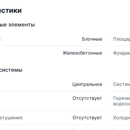
истики
ные элементы
:
Блочные
Площад
Железобетонные
Фундам
системы
Центральное
Систем
Отсутствует
Горяче
водосн
отушения:
Отсутствует
Холодн