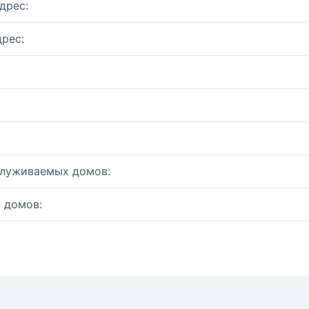
дрес:
рес:
служиваемых домов:
 домов: