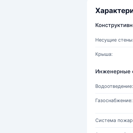
Характер
Конструктив
Несущие стены
Крыша:
Инженерные 
Водоотведение:
Газоснабжение:
Система пожар