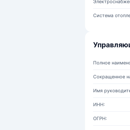
Электроснабже
Система отопле
Управляю
Полное наимен
Сокращенное н
Имя руководите
ИНН:
ОГРН: