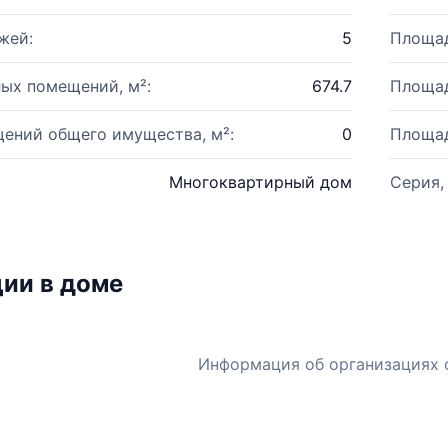
жей:
5
Площад
ых помещений, м²:
674.7
Площад
ений общего имущества, м²:
0
Площад
Многоквартирный дом
Серия,
ии в доме
Информация об организациях 