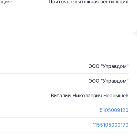
яция:
Приточно-вытяжная вентиляция
ООО "Управдом"
ООО "Управдом"
Виталий Николаевич Чернышев
5105009120
1155105000170