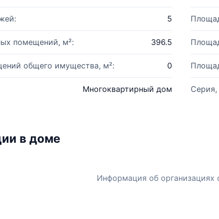
жей:
5
Площад
ых помещений, м²:
396.5
Площад
ений общего имущества, м²:
0
Площад
Многоквартирный дом
Серия,
ии в доме
Информация об организациях 