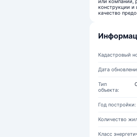
или компаний, 
конструкции и 
качество предо
Информац
Кадастровый н
Дата обновлени
Тип
объекта:
Год постройки:
Количество жи
Класс энергети