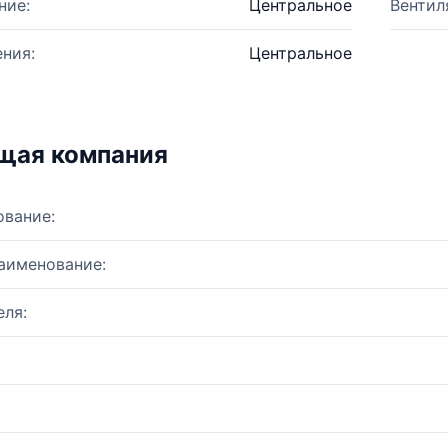
ние:
Центральное
Вентил
ния:
Центральное
щая компания
ование:
аименование:
ля: