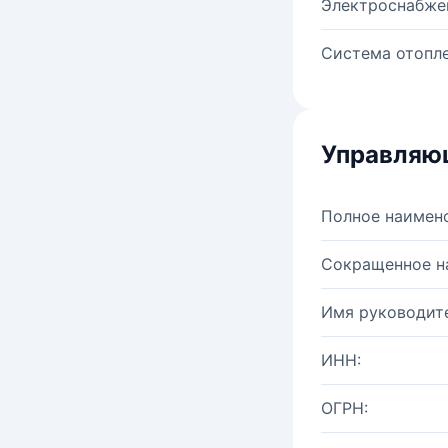
Электроснабже
Система отопле
Управляю
Полное наимен
Сокращенное н
Имя руководите
ИНН:
ОГРН: