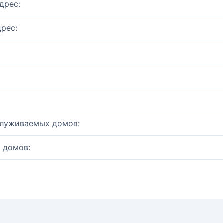
дрес:
рес:
служиваемых домов:
 домов: