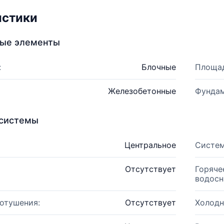
истики
ные элементы
:
Блочные
Площад
Железобетонные
Фундам
системы
Центральное
Систем
Отсутствует
Горяче
водосн
отушения:
Отсутствует
Холодн