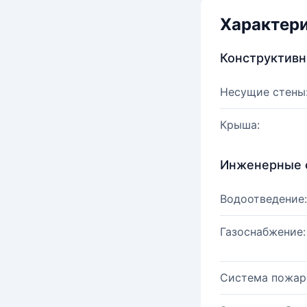
Характер
Конструктив
Несущие стены
Крыша:
Инженерные 
Водоотведение:
Газоснабжение:
Система пожар