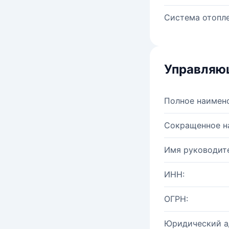
Система отопле
Управляю
Полное наимен
Сокращенное н
Имя руководите
ИНН:
ОГРН:
Юридический а