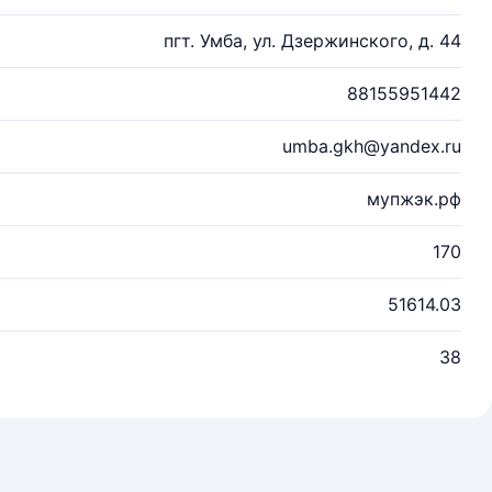
пгт. Умба, ул. Дзержинского, д. 44
88155951442
umba.gkh@yandex.ru
мупжэк.рф
170
51614.03
38