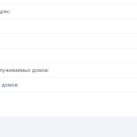
рес:
служиваемых домов:
 домов: