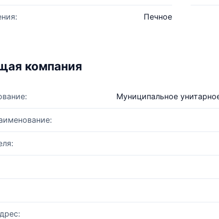
ния:
Печное
щая компания
ование:
Муниципальное унитарное
аименование:
ля:
дрес: