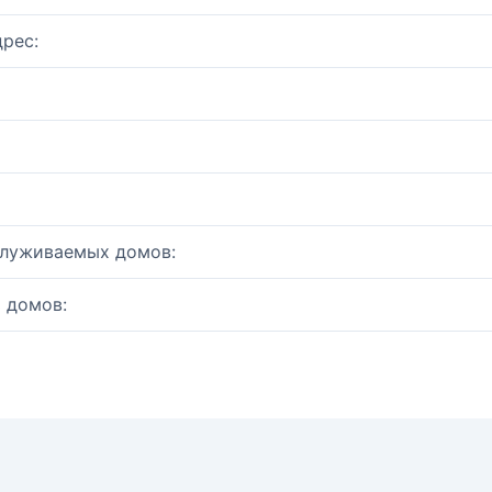
рес:
служиваемых домов:
 домов: