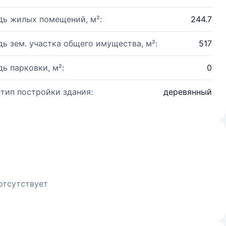
ь жилых помещений, м²:
244.7
ь зем. участка общего имущества, м²:
517
ь парковки, м²:
0
 тип постройки здания:
деревянный
отсутствует