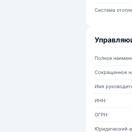
Система отопле
Управляю
Полное наимен
Сокращенное н
Имя руководите
ИНН:
ОГРН:
Юридический а