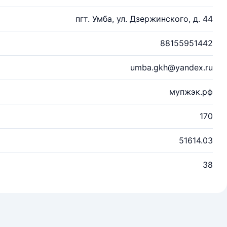
пгт. Умба, ул. Дзержинского, д. 44
88155951442
umba.gkh@yandex.ru
мупжэк.рф
170
51614.03
38