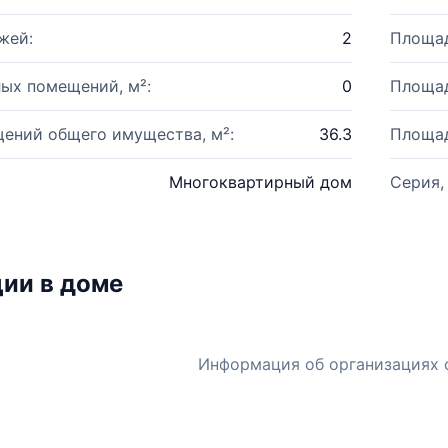
жей:
2
Площад
ых помещений, м²:
0
Площад
ений общего имущества, м²:
36.3
Площад
Многоквартирный дом
Серия,
ии в доме
Информация об организациях 