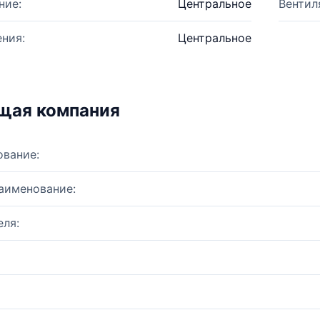
ние:
Центральное
Вентил
ния:
Центральное
щая компания
ование:
аименование:
ля: