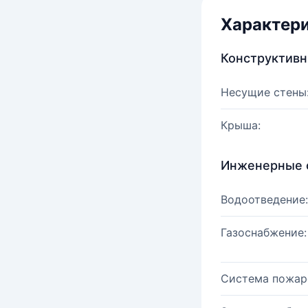
Характер
Конструктив
Несущие стены
Крыша:
Инженерные 
Водоотведение:
Газоснабжение:
Система пожар