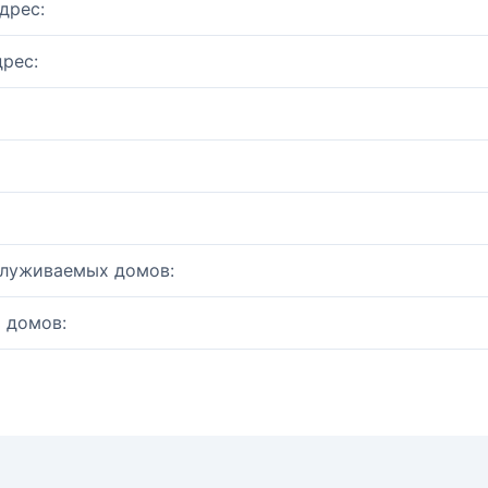
дрес:
рес:
служиваемых домов:
 домов: