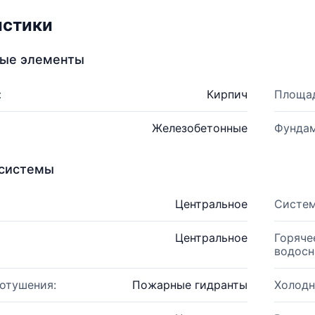
истики
ные элементы
:
Кирпич
Площад
Железобетонные
Фундам
системы
Центральное
Систем
Центральное
Горяче
водосн
отушения:
Пожарные гидранты
Холодн