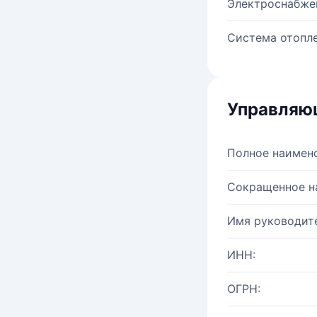
Электроснабже
Система отопле
Управляю
Полное наимен
Сокращенное н
Имя руководите
ИНН:
ОГРН: