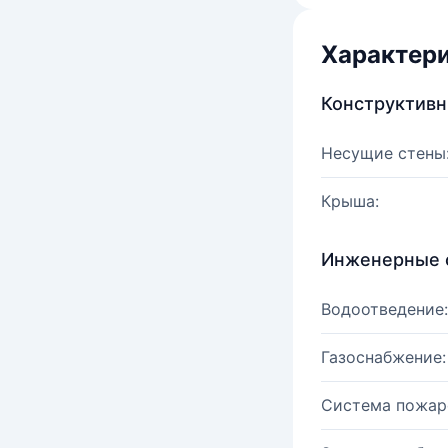
Характер
Конструктив
Несущие стены
Крыша:
Инженерные 
Водоотведение:
Газоснабжение:
Система пожар