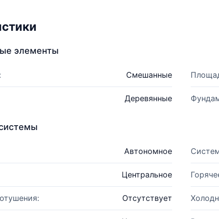
истики
ные элементы
:
Смешанные
Площад
Деревянные
Фундам
системы
Автономное
Систем
Центральное
Горяче
отушения:
Отсутствует
Холодн