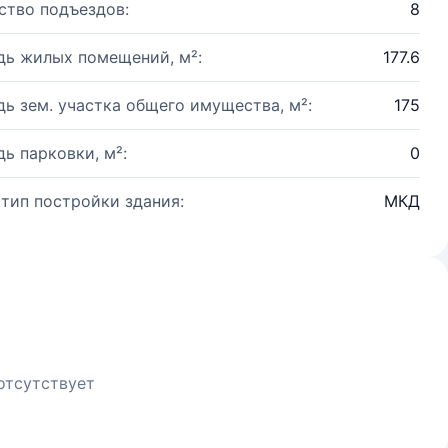
ство подъездов:
8
ь жилых помещений, м²:
177.6
ь зем. участка общего имущества, м²:
175
ь парковки, м²:
0
 тип постройки здания:
МКД
отсутствует