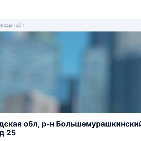
ободы
25
ская обл, р-н Большемурашкинский
д 25