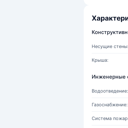
Характер
Конструктив
Несущие стены
Крыша:
Инженерные 
Водоотведение:
Газоснабжение:
Система пожар