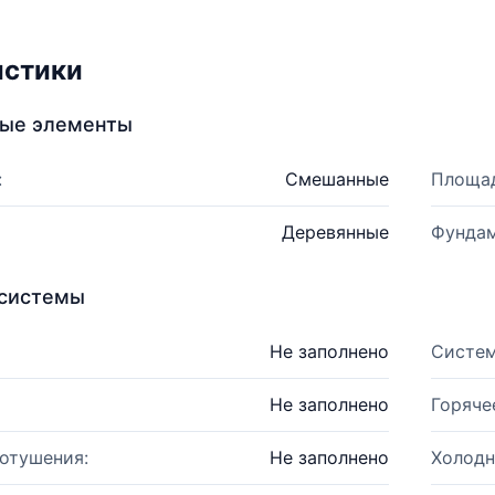
истики
ные элементы
:
Смешанные
Площад
Деревянные
Фундам
системы
Не заполнено
Систем
Не заполнено
Горяче
отушения:
Не заполнено
Холодн