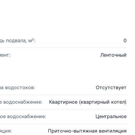
ь подвала, м²:
0
ент:
Ленточный
а водостоков:
Отсутствует
е водоснабжение:
Квартирное (квартирный котел)
ое водоснабжение:
Центральное
яция:
Приточно-вытяжная вентиляция