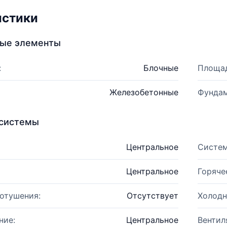
истики
ные элементы
:
Блочные
Площад
Железобетонные
Фундам
системы
Центральное
Систем
Центральное
Горяче
отушения:
Отсутствует
Холодн
ние:
Центральное
Вентил