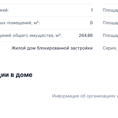
жей:
1
Площад
ых помещений, м²:
0
Площад
ений общего имущества, м²:
264.86
Площад
Жилой дом блокированной застройки
Серия,
ии в доме
Информация об организациях 