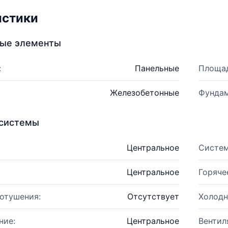
истики
ные элементы
:
Панельные
Площад
Железобетонные
Фундам
системы
Центральное
Систем
Центральное
Горяче
отушения:
Отсутствует
Холодн
ние:
Центральное
Вентил