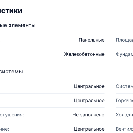
истики
ные элементы
:
Панельные
Площад
Железобетонные
Фундам
системы
Центральное
Систем
Центральное
Горяче
отушения:
Не заполнено
Холодн
ние:
Центральное
Вентил