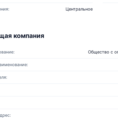
ния:
Центральное
щая компания
ование:
Общество с о
аименование:
ля:
дрес: