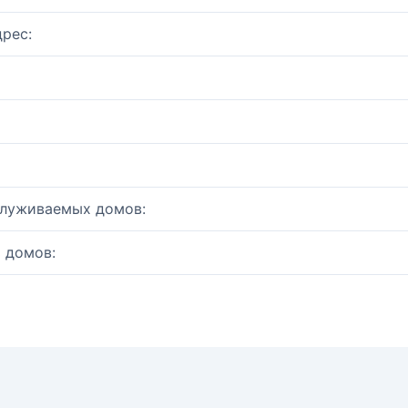
рес:
служиваемых домов:
 домов: