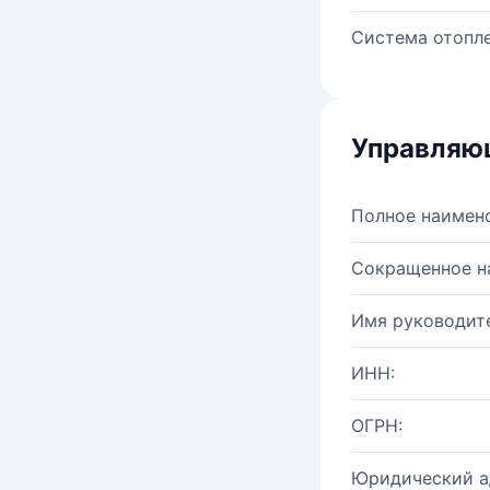
Система отопле
Управляю
Полное наимен
Сокращенное н
Имя руководите
ИНН:
ОГРН:
Юридический а