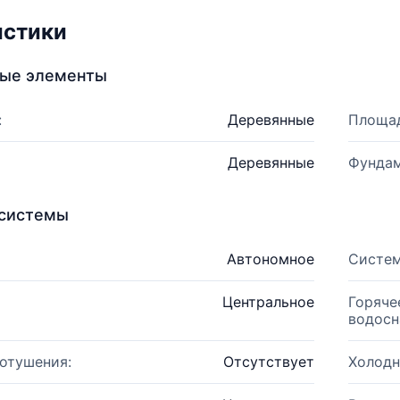
истики
ные элементы
:
Деревянные
Площад
Деревянные
Фундам
системы
Автономное
Систем
Центральное
Горяче
водосн
отушения:
Отсутствует
Холодн