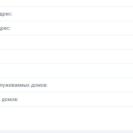
дрес:
рес:
служиваемых домов:
 домов: