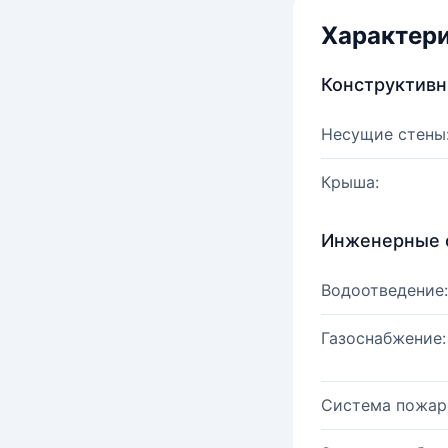
Характер
Конструктив
Несущие стены
Крыша:
Инженерные 
Водоотведение:
Газоснабжение:
Система пожар