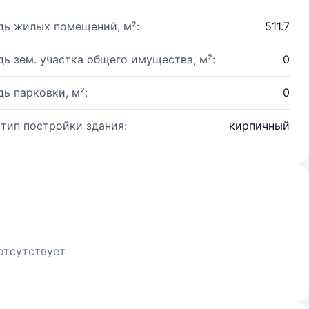
ь жилых помещений, м²:
511.7
ь зем. участка общего имущества, м²:
0
ь парковки, м²:
0
 тип постройки здания:
кирпичный
отсутствует