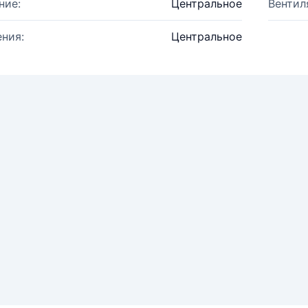
ние:
Центральное
Вентил
ния:
Центральное