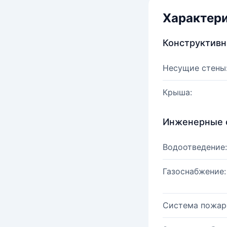
Характер
Конструктив
Несущие стены
Крыша:
Инженерные 
Водоотведение:
Газоснабжение:
Система пожар