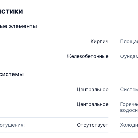
истики
ные элементы
:
Кирпич
Площад
Железобетонные
Фундам
системы
Центральное
Систем
Центральное
Горяче
водосн
отушения:
Отсутствует
Холодн