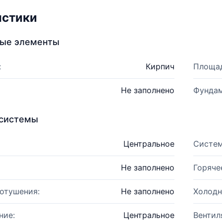
истики
ные элементы
:
Кирпич
Площад
Не заполнено
Фундам
системы
Центральное
Систем
Не заполнено
Горяче
отушения:
Не заполнено
Холодн
ние:
Центральное
Вентил