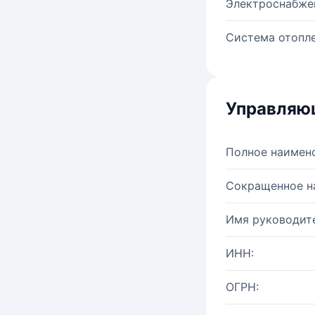
Электроснабже
Система отопле
Управляю
Полное наимен
Сокращенное н
Имя руководите
ИНН:
ОГРН: