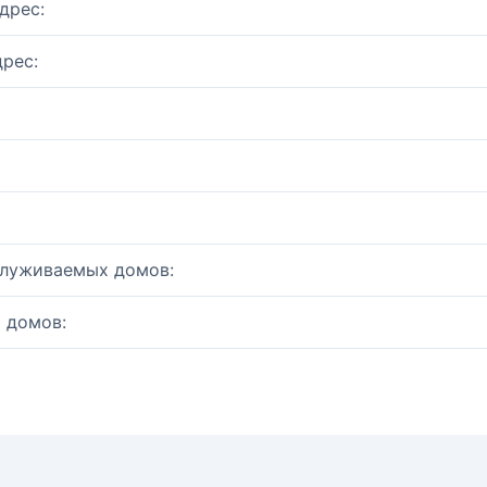
дрес:
рес:
служиваемых домов:
 домов: