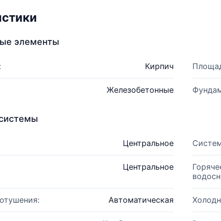
истики
ные элементы
:
Кирпич
Площад
Железобетонные
Фундам
системы
Центральное
Систем
Центральное
Горяче
водосн
отушения:
Автоматическая
Холодн