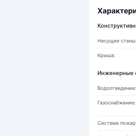
Характер
Конструктив
Несущие стены
Крыша:
Инженерные 
Водоотведение:
Газоснабжение:
Система пожар