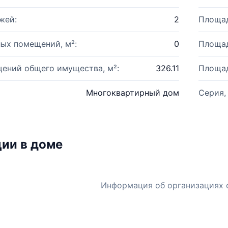
жей:
2
Площад
ых помещений, м²:
0
Площад
ений общего имущества, м²:
326.11
Площад
Многоквартирный дом
Серия,
ии в доме
Информация об организациях 