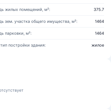
ь жилых помещений, м²:
375.7
ь зем. участка общего имущества, м²:
1464
ь парковки, м²:
1464
 тип постройки здания:
жилое
отсутствует