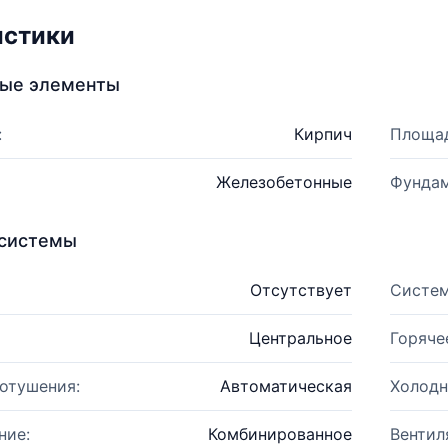
истики
ные элементы
:
Кирпич
Площад
Железобетонные
Фундам
системы
Отсутствует
Систем
Центральное
Горяче
отушения:
Автоматическая
Холодн
ние:
Комбинированное
Вентил