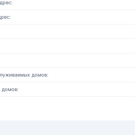
дрес:
рес:
служиваемых домов:
 домов: