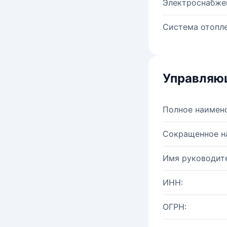
Электроснабже
Система отопле
Управляю
Полное наимен
Сокращенное н
Имя руководите
ИНН:
ОГРН: