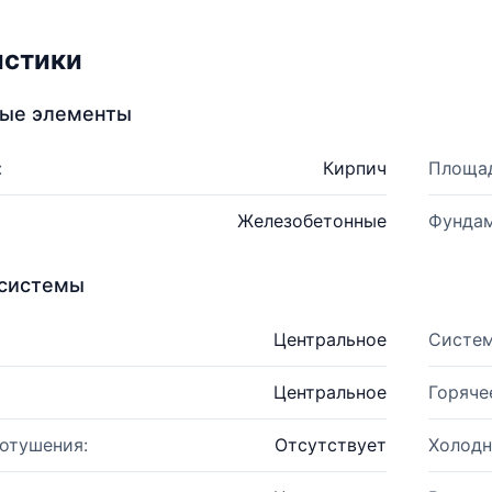
истики
ные элементы
:
Кирпич
Площад
Железобетонные
Фундам
системы
Центральное
Систем
Центральное
Горяче
отушения:
Отсутствует
Холодн