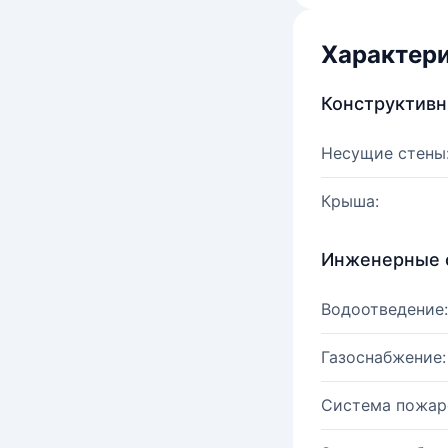
Характер
Конструктив
Несущие стены
Крыша:
Инженерные 
Водоотведение:
Газоснабжение:
Система пожар