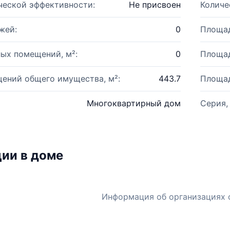
ческой эффективности:
Не присвоен
Количе
жей:
0
Площад
ых помещений, м²:
0
Площад
ений общего имущества, м²:
443.7
Площад
Многоквартирный дом
Серия,
ии в доме
Информация об организациях 