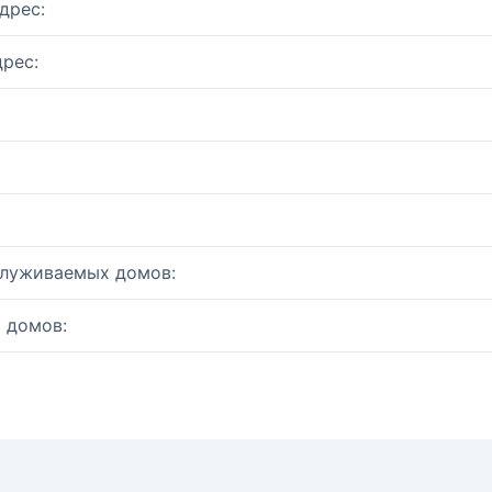
дрес:
рес:
служиваемых домов:
 домов: