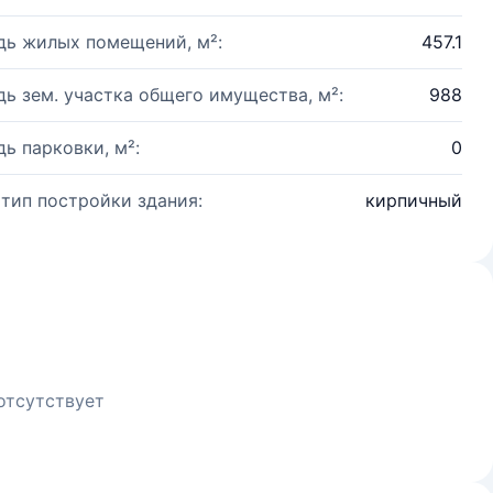
ь жилых помещений, м²:
457.1
ь зем. участка общего имущества, м²:
988
ь парковки, м²:
0
 тип постройки здания:
кирпичный
отсутствует