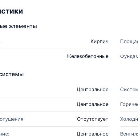
истики
ные элементы
:
Кирпич
Площад
Железобетонные
Фундам
системы
Центральное
Систем
Центральное
Горяче
отушения:
Отсутствует
Холодн
ние:
Центральное
Вентил