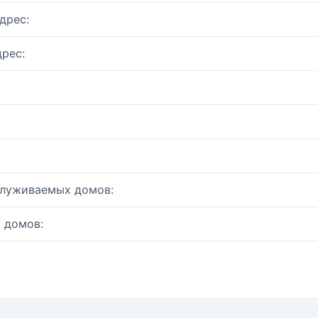
дрес:
рес:
служиваемых домов:
 домов: