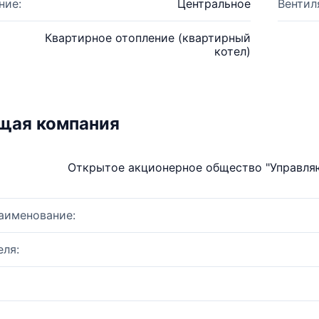
ние:
Центральное
Вентил
Квартирное отопление (квартирный
котел)
щая компания
Открытое акционерное общество "Управл
аименование:
ля: