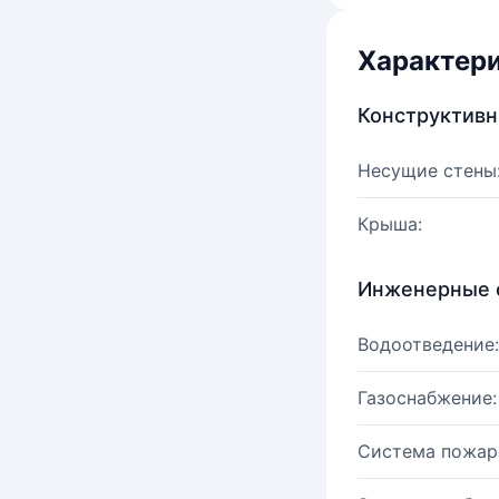
Характер
Конструктив
Несущие стены
Крыша:
Инженерные 
Водоотведение:
Газоснабжение:
Система пожар