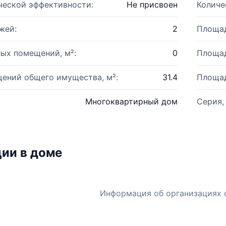
ческой эффективности:
Не присвоен
Количе
жей:
2
Площад
ых помещений, м²:
0
Площад
ений общего имущества, м²:
31.4
Площад
Многоквартирный дом
Серия,
ии в доме
Информация об организациях 