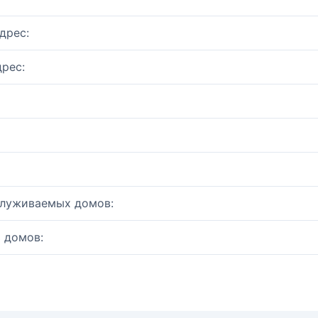
дрес:
рес:
служиваемых домов:
 домов: