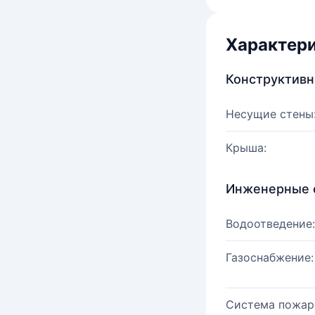
Характер
Конструктив
Несущие стены
Крыша:
Инженерные 
Водоотведение:
Газоснабжение:
Система пожар