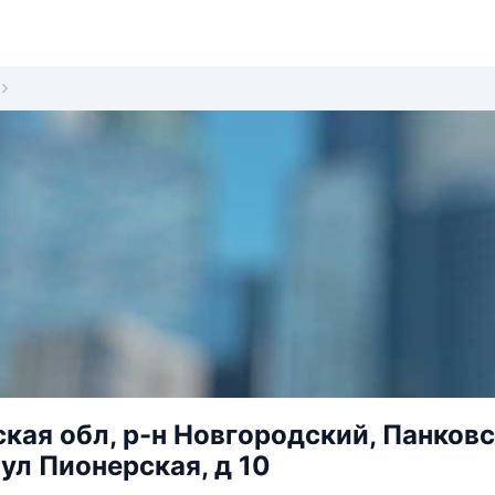
кая обл, р-н Новгородский, Панковс
 ул Пионерская, д 10