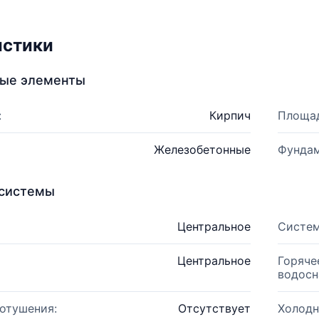
истики
ные элементы
:
Кирпич
Площад
Железобетонные
Фундам
системы
Центральное
Систем
Центральное
Горяче
водосн
отушения:
Отсутствует
Холодн