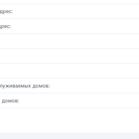
дрес:
рес:
служиваемых домов:
 домов: