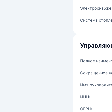
Электроснабже
Система отопле
Управляю
Полное наимен
Сокращенное н
Имя руководите
ИНН:
ОГРН: