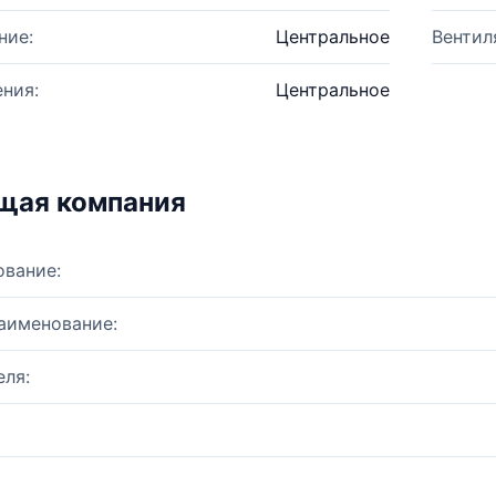
ние:
Центральное
Вентил
ния:
Центральное
щая компания
ование:
аименование:
ля: