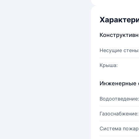
Характер
Конструктив
Несущие стены
Крыша:
Инженерные 
Водоотведение:
Газоснабжение:
Система пожар