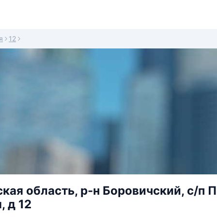
я
12
кая область, р-н Боровичский, с/п П
, д 12