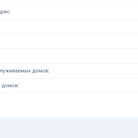
рес:
служиваемых домов:
 домов: