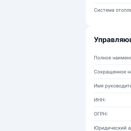
Система отопле
Управляю
Полное наимен
Сокращенное н
Имя руководите
ИНН:
ОГРН:
Юридический а