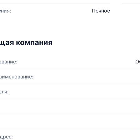
ния:
Печное
щая компания
ование:
О
аименование:
ля:
дрес: