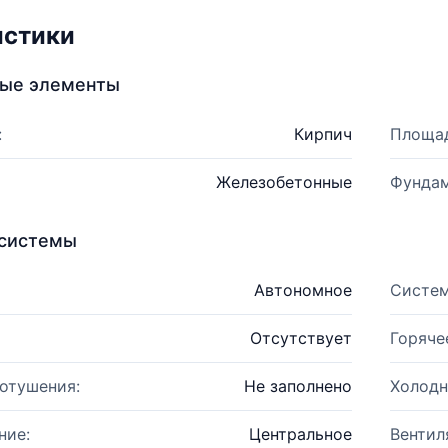
истики
ные элементы
:
Кирпич
Площад
Железобетонные
Фундам
системы
Автономное
Систем
Отсутствует
Горяче
отушения:
Не заполнено
Холодн
ние:
Центральное
Вентил